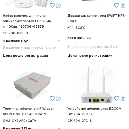
Набор палочек для чистки
Держатель коннектора SWIFT HF4-
оптических портов LC 1.25мм,
SC/FC
уп.100шт, 130706-02959
HF4-SC/FC
130706-02959
Нет в наличии
В наличии
6 уп.
В наличии у партнеров: 0 шт
В наличии у партнеров: 0 упак
Цена после регистрации
Цена после регистрации
Терминал абонентский Wispen
Устройство абонентское BDCOM
XPON ONU-GX1 APC+CaTV
GP1704-2FC-S
ONU-GX1 APC+CaTV
GP1704-2FC-S
В наличии
213 шт.